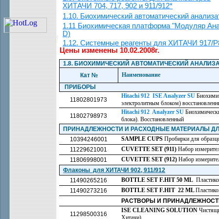
ХИТАЧИ 704, 717, 902 и 911/912*
1.10. Биохимический автоматический анализ
1.11 Биохимическая платформа "Модуляр Ана
D)
1.12. Системные реагенты для ХИТАЧИ 917/
Цены изменены 10.02.2008г.
1.8. БИОХИМИЧЕСКИЙ АВТОМАТИЧЕСКИЙ АНАЛИЗАТ
Наименование
Кат №
ПРИБОРЫ
Hitachi 912 ISE Analyzer SU
Биохимич
11802801973
электролитным блоком) восстановлен
Hitachi 912 Analyzer SU
Биохимически
11802798973
блока). Восстановленный
ПРИНАДЛЕЖНОСТИ И РАСХОДНЫЕ МАТЕРИАЛЫ ДЛЯ 
SAMPLE CUPS
Пробирки для образцо
10394246001
CUVETTE SET (911)
Набор измерите
11229621001
CUVETTE SET (912)
Набор измерите
11806998001
Флаконы для ХИТАЧИ 902, 911/912
BOTTLE SET F
.
HIT
50
ML
Пластико
11490265216
BOTTLE SET F
.
HIT
22
ML
Пластико
11490273216
РАСТВОРЫ И ПРИНАДЛЕЖНОСТ
ISE CLEANING SOLUTION
Чистящи
11298500316
Хитачи)