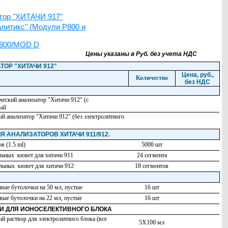
атор "ХИТАЧИ 917"
литикс" (Модули Р800 и
P800/MOD D
Цены указаны в Руб.
без учета НДС
ОР "ХИТАЧИ 912"
Цена, руб.,
Количество
без НДС
еский анализатор "Хитачи 912" (с
ный
й анализатор "Хитачи 912" (без электролитного
АНАЛИЗАТОРОВ ХИТАЧИ 911/912.
в (1.5 ml)
5000 шт
льных кювет для хитачи 911
24 сегмента
льных кювет для хитачи 912
18 сегментов
вые бутолочки на 50 мл, пустые
16 шт
вые бутолочки на 22 мл, пустые
16 шт
И ДЛЯ ИОНОСЕЛЕКТИВНОГО БЛОКА
й раствор для электролитного блока (все
5X100 мл